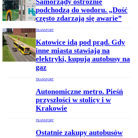
Samorządy ostrożnie
podchodzą do wodoru. „Dość
często zdarzają się awarie”
TRANSPORT
Katowice idą pod prąd. Gdy
inne miasta stawiają na
elektryki, kupują autobusy na
gaz
TRANSPORT
Autonomiczne metro. Pieśń
przyszłości w stolicy i w
Krakowie
TRANSPORT
Ostatnie zakupy autobusów