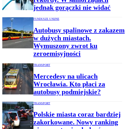
jednak gorączki nie widać
FUNDUSZE UNIJNE
Autobusy spalinowe z zakazem
w dużych miastach.
Wymuszony zwrot ku
zeroemisyjności
TRANSPORT
Mercedesy na ulicach
Wrocławia. Kto płaci za
autobusy podmiejskie?
TRANSPORT
Polskie miasta coraz bardziej
zakorkowane. Nowy ranking