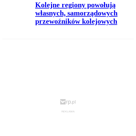
Kolejne regiony powołują
własnych, samorządowych
przewoźników kolejowych