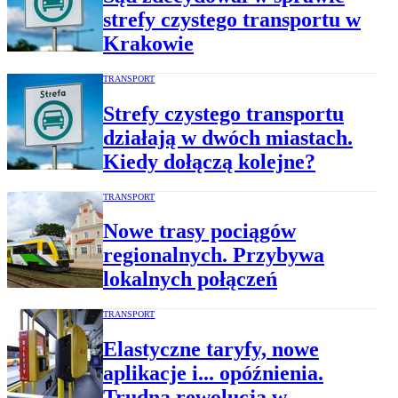
strefy czystego transportu w
Krakowie
TRANSPORT
Strefy czystego transportu
działają w dwóch miastach.
Kiedy dołączą kolejne?
TRANSPORT
Nowe trasy pociągów
regionalnych. Przybywa
lokalnych połączeń
TRANSPORT
Elastyczne taryfy, nowe
aplikacje i... opóźnienia.
Trudna rewolucja w