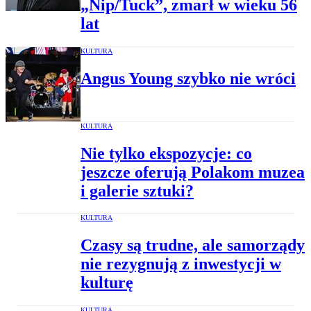
„Nip/Tuck”, zmarł w wieku 56
lat
KULTURA
Angus Young szybko nie wróci
KULTURA
Nie tylko ekspozycje: co
jeszcze oferują Polakom muzea
i galerie sztuki?
KULTURA
Czasy są trudne, ale samorządy
nie rezygnują z inwestycji w
kulturę
KULTURA