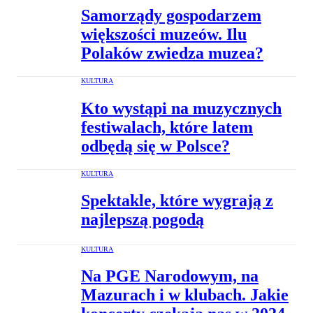
Samorządy gospodarzem
większości muzeów. Ilu
Polaków zwiedza muzea?
KULTURA
Kto wystąpi na muzycznych
festiwalach, które latem
odbędą się w Polsce?
KULTURA
Spektakle, które wygrają z
najlepszą pogodą
KULTURA
Na PGE Narodowym, na
Mazurach i w klubach. Jakie