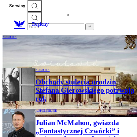
Serwisy
R
egiony
KULTURA
Kultura – siłą napędową polskich miast
KULTURA
Obchody stulecia urodzin
Stefana Gierowskiego potrwają
rok
WSPOMNIENIE
Julian McMahon, gwiazda
„Fantastycznej Czwórki” i