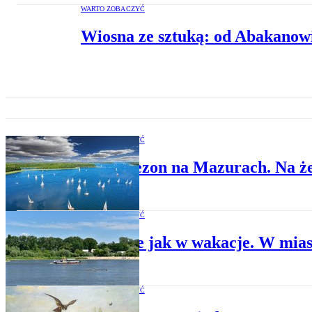
WARTO ZOBACZYĆ
Wiosna ze sztuką: od Abakanowi
WARTO ZOBACZYĆ
Rusza sezon na Mazurach. Na żeg
WARTO ZOBACZYĆ
Atrakcje jak w wakacje. W miast
WARTO ZOBACZYĆ