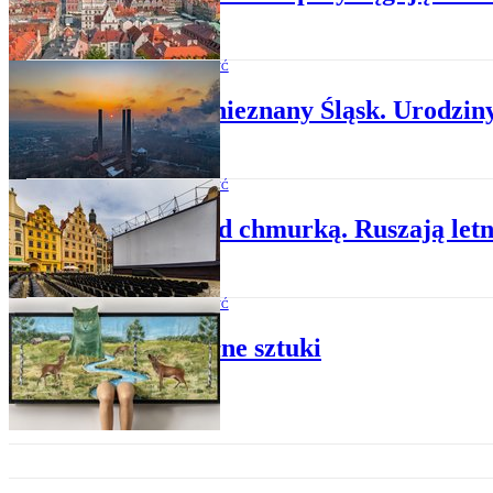
WARTO ZOBACZYĆ
Poznaj nieznany Śląsk. Urodzi
WARTO ZOBACZYĆ
Kino pod chmurką. Ruszają letn
WARTO ZOBACZYĆ
Lato pełne sztuki