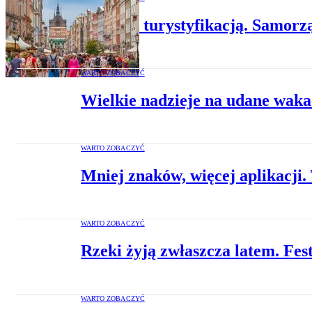
Walka z turystyfikacją. Samor
WARTO ZOBACZYĆ
Wielkie nadzieje na udane wakac
WARTO ZOBACZYĆ
Mniej znaków, więcej aplikacji.
WARTO ZOBACZYĆ
Rzeki żyją zwłaszcza latem. Fes
WARTO ZOBACZYĆ