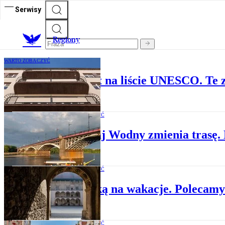
Serwisy
R
egiony
WARTO ZOBACZYĆ
Nowy polski obiekt na liście UNESCO. Te z
WARTO ZOBACZYĆ
Tramwaj Wodny zmienia trasę. 
WARTO ZOBACZYĆ
Ze sztuką na wakacje. Polecamy
WARTO ZOBACZYĆ