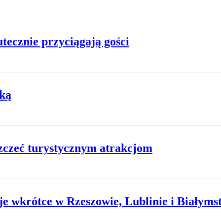
ecznie przyciągają gości
uką
zczeć turystycznym atrakcjom
je wkrótce w Rzeszowie, Lublinie i Białyms