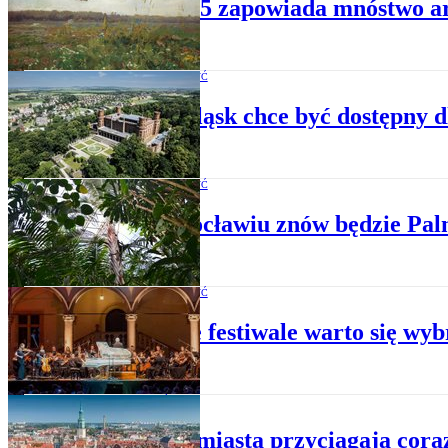
Rok 2025 zapowiada mnóstwo ar
WARTO ZOBACZYĆ
Dolny Śląsk chce być dostępny d
WARTO ZOBACZYĆ
We Wrocławiu znów będzie Pal
WARTO ZOBACZYĆ
Na jakie festiwale warto się wyb
Z REGIONÓW
Polskie miasta przyciągają cora