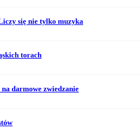
Liczy się nie tylko muzyka
ąskich torach
 na darmowe zwiedzanie
stów