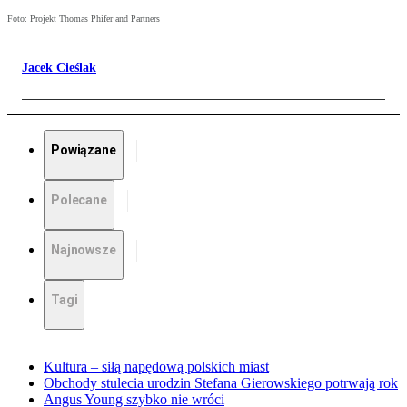
Foto: Projekt Thomas Phifer and Partners
Jacek Cieślak
Powiązane
Polecane
Najnowsze
Tagi
Kultura – siłą napędową polskich miast
Obchody stulecia urodzin Stefana Gierowskiego potrwają rok
Angus Young szybko nie wróci