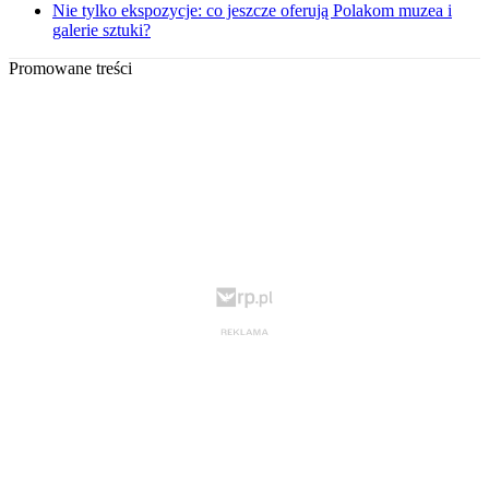
Nie tylko ekspozycje: co jeszcze oferują Polakom muzea i
galerie sztuki?
Promowane treści