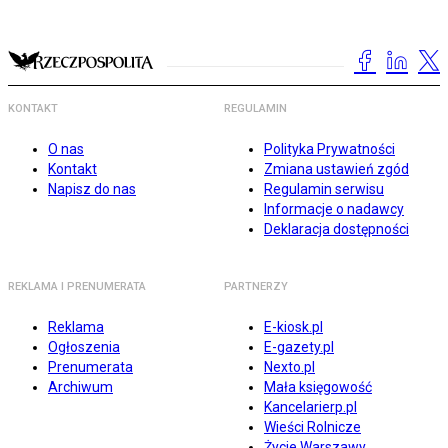
KONTAKT
REGULAMIN
O nas
Polityka Prywatności
Kontakt
Zmiana ustawień zgód
Napisz do nas
Regulamin serwisu
Informacje o nadawcy
Deklaracja dostępności
REKLAMA I PRENUMERATA
PARTNERZY
Reklama
E-kiosk.pl
Ogłoszenia
E-gazety.pl
Prenumerata
Nexto.pl
Archiwum
Mała księgowość
Kancelarierp.pl
Wieści Rolnicze
Życie Warszawy