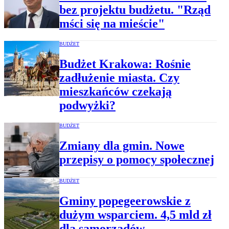
bez projektu budżetu. "Rząd
mści się na mieście"
BUDŻET
Budżet Krakowa: Rośnie
zadłużenie miasta. Czy
mieszkańców czekają
podwyżki?
BUDŻET
Zmiany dla gmin. Nowe
przepisy o pomocy społecznej
BUDŻET
Gminy popegeerowskie z
dużym wsparciem. 4,5 mld zł
dla samorządów.