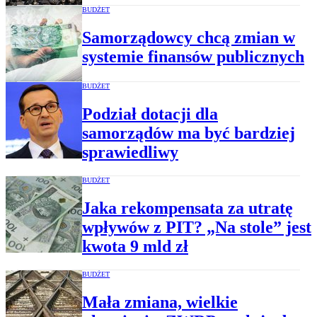
BUDŻET
Samorządowcy chcą zmian w
systemie finansów publicznych
BUDŻET
Podział dotacji dla
samorządów ma być bardziej
sprawiedliwy
BUDŻET
Jaka rekompensata za utratę
wpływów z PIT? „Na stole” jest
kwota 9 mld zł
BUDŻET
Mała zmiana, wielkie