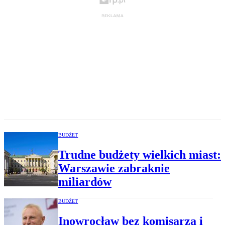
BUDŻET
Trudne budżety wielkich miast:
Warszawie zabraknie
miliardów
BUDŻET
Inowrocław bez komisarza i