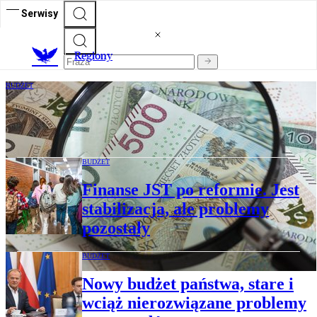
Serwisy
R
egiony
BUDŻET
Więcej pieniędzy na zadania zlecone.
„Powinniśmy rozmawiać o finansowaniu”
BUDŻET
Finanse JST po reformie. Jest
stabilizacja, ale problemy
pozostały
BUDŻET
Nowy budżet państwa, stare i
wciąż nierozwiązane problemy