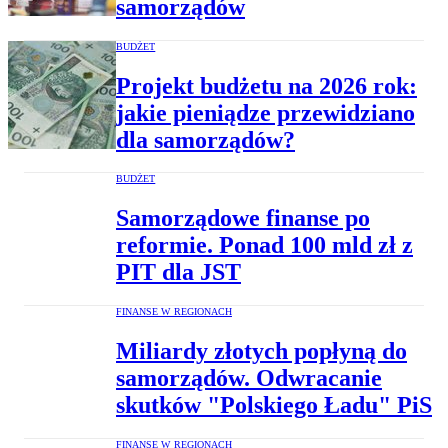
samorządów
BUDŻET
Projekt budżetu na 2026 rok:
jakie pieniądze przewidziano
dla samorządów?
BUDŻET
Samorządowe finanse po
reformie. Ponad 100 mld zł z
PIT dla JST
FINANSE W REGIONACH
Miliardy złotych popłyną do
samorządów. Odwracanie
skutków "Polskiego Ładu" PiS
FINANSE W REGIONACH