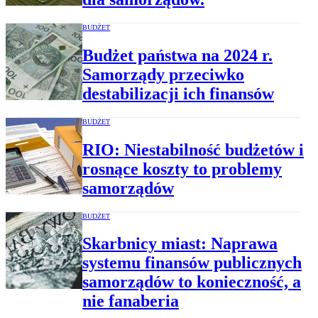
BUDŻET
Budżet państwa na 2024 r.
Samorządy przeciwko
destabilizacji ich finansów
BUDŻET
RIO: Niestabilność budżetów i
rosnące koszty to problemy
samorządów
BUDŻET
Skarbnicy miast: Naprawa
systemu finansów publicznych
samorządów to konieczność, a
nie fanaberia