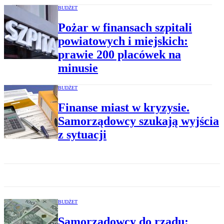
BUDŻET
Pożar w finansach szpitali
powiatowych i miejskich:
prawie 200 placówek na
minusie
BUDŻET
Finanse miast w kryzysie.
Samorządowcy szukają wyjścia
z sytuacji
BUDŻET
Samorządowcy do rządu: