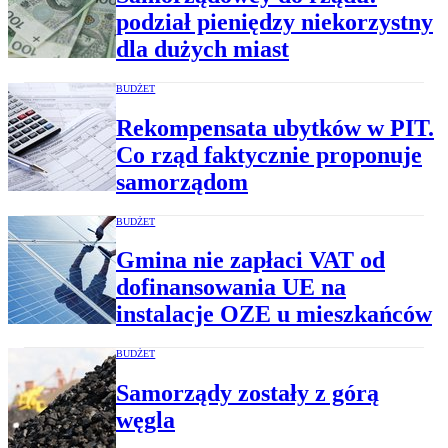
podział pieniędzy niekorzystny
dla dużych miast
BUDŻET
Rekompensata ubytków w PIT.
Co rząd faktycznie proponuje
samorządom
BUDŻET
Gmina nie zapłaci VAT od
dofinansowania UE na
instalacje OZE u mieszkańców
BUDŻET
Samorządy zostały z górą
węgla