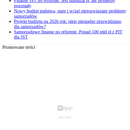
Finanse JST po reformie. Jest stabilizacja, ale problemy
pozostały
Nowy budżet państwa, stare i wciąż nierozwiązane problemy
samorządów
Projekt budżetu na 2026 rok: jakie pieniądze przewidziano
dla samorządów?
Samorządowe finanse po reformie. Ponad 100 mld zł z PIT
dla JST
Promowane treści