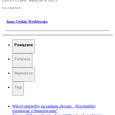
czyli o 13,5 proc. więcej niż w 2023 r.
Foto: AdobeStock
Anna Cieślak-Wróblewska
Powiązane
Polecane
Najnowsze
Tagi
Więcej pieniędzy na zadania zlecone. „Powinniśmy
rozmawiać o finansowaniu”