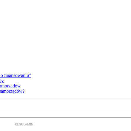
 o finansowaniu”
ały
 samorządów
a samorządów?
REGULAMIN