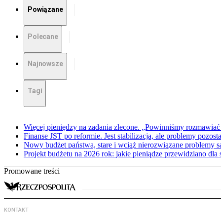
Powiązane
Polecane
Najnowsze
Tagi
Więcej pieniędzy na zadania zlecone. „Powinniśmy rozmawiać
Finanse JST po reformie. Jest stabilizacja, ale problemy pozost
Nowy budżet państwa, stare i wciąż nierozwiązane problemy
Projekt budżetu na 2026 rok: jakie pieniądze przewidziano dl
Promowane treści
KONTAKT