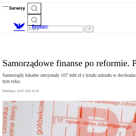
Serwisy
R
egiony
Samorządowe finanse po reformie. P
Samorządy lokalne otrzymały 107 mld zł z tytułu udziału w dochoda
tym roku.
Publikacja:
24.07.2025 14:56