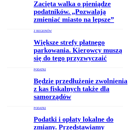
Zacięta walka o pieniądze
podatników. „Pozwalają
zmieniać miasto na lepsze”
Z REGIONÓW
Większe strefy płatnego
parkowania. Kierowcy muszą
się do tego przyzwyczaić
PODATKI
Będzie przedłużenie zwolnienia
z kas fiskalnych także dla
samorządów
PODATKI
Podatki i opłaty lokalne do
zmiany. Przedstawiamy