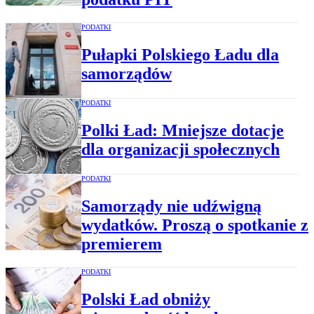
PODATKI
Pułapki Polskiego Ładu dla
samorządów
PODATKI
Polki Ład: Mniejsze dotacje
dla organizacji społecznych
PODATKI
Samorządy nie udźwigną
wydatków. Proszą o spotkanie z
premierem
PODATKI
Polski Ład obniży