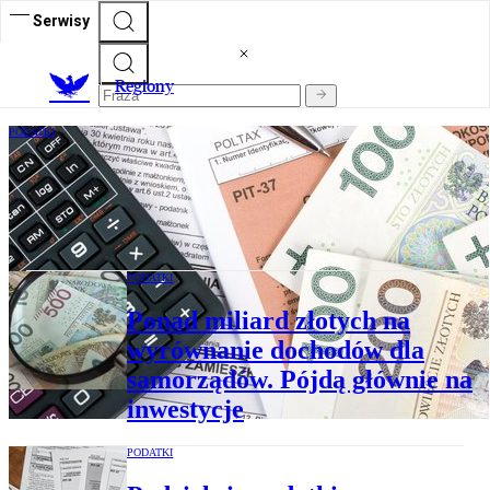
Serwisy
R
egiony
PODATKI
Jakie są lokalne lokomotywy dobrostanu
samorządów: zamożni mieszkańcy czy
firmy?
PODATKI
Ponad miliard złotych na
wyrównanie dochodów dla
samorządów. Pójdą głównie na
inwestycje
PODATKI