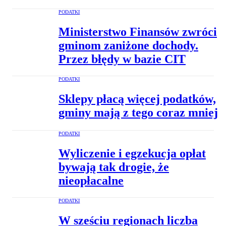
PODATKI
Ministerstwo Finansów zwróci
gminom zaniżone dochody.
Przez błędy w bazie CIT
PODATKI
Sklepy płacą więcej podatków,
gminy mają z tego coraz mniej
PODATKI
Wyliczenie i egzekucja opłat
bywają tak drogie, że
nieopłacalne
PODATKI
W sześciu regionach liczba