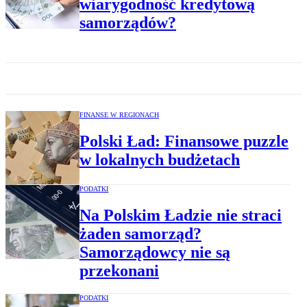
wiarygodność kredytową
samorządów?
FINANSE W REGIONACH
Polski Ład: Finansowe puzzle
w lokalnych budżetach
PODATKI
Na Polskim Ładzie nie straci
żaden samorząd?
Samorządowcy nie są
przekonani
PODATKI