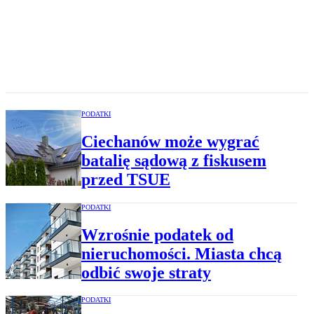
PODATKI
Ciechanów może wygrać
batalię sądową z fiskusem
przed TSUE
PODATKI
Wzrośnie podatek od
nieruchomości. Miasta chcą
odbić swoje straty
PODATKI