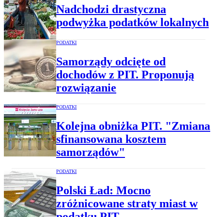
Nadchodzi drastyczna
podwyżka podatków lokalnych
PODATKI
Samorządy odcięte od
dochodów z PIT. Proponują
rozwiązanie
PODATKI
Kolejna obniżka PIT. "Zmiana
sfinansowana kosztem
samorządów"
PODATKI
Polski Ład: Mocno
zróżnicowane straty miast w
podatku PIT