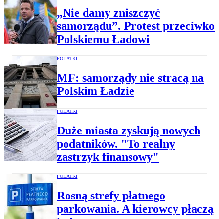
„Nie damy zniszczyć
samorządu”. Protest przeciwko
Polskiemu Ładowi
PODATKI
MF: samorządy nie stracą na
Polskim Ładzie
PODATKI
Duże miasta zyskują nowych
podatników. "To realny
zastrzyk finansowy"
PODATKI
Rosną strefy płatnego
parkowania. A kierowcy płaczą