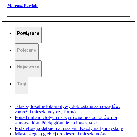
Mateusz Pawlak
Powiązane
Polecane
Najnowsze
Tagi
Jakie są lokalne lokomotywy dobrostanu samorządów:
zamożni mieszkańcy czy firmy?
Ponad miliard złotych na wyrównanie dochodów dla
samorządów. Pójdą głównie na inwestycje
Podziel się podatkiem z miastem. Każdy na tym zyskuje
Miasta sięgają głębiej do kieszeni mieszkańców