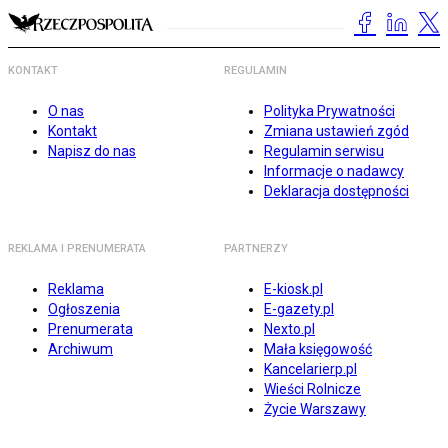
KONTAKT
REGULAMIN
O nas
Polityka Prywatności
Kontakt
Zmiana ustawień zgód
Napisz do nas
Regulamin serwisu
Informacje o nadawcy
Deklaracja dostępności
REKLAMA I PRENUMERATA
PARTNERZY
Reklama
E-kiosk.pl
Ogłoszenia
E-gazety.pl
Prenumerata
Nexto.pl
Archiwum
Mała księgowość
Kancelarierp.pl
Wieści Rolnicze
Życie Warszawy