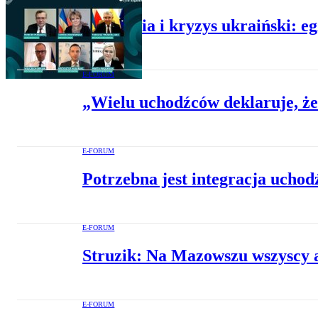
Pandemia i kryzys ukraiński: e
E-FORUM
„Wielu uchodźców deklaruje, ż
E-FORUM
Potrzebna jest integracja uchod
E-FORUM
Struzik: Na Mazowszu wszyscy 
E-FORUM