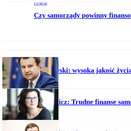
E-FORUM
Czy samorządy powinny finans
E-FORUM
Wiśniewski: wysoka jakość życi
E-FORUM
Dulkiewicz: Trudne finanse sa
E-FORUM