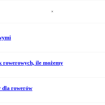
owymi
ek rowerowych, ile możemy
y dla rowerów