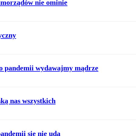
Samorządów nie ominie
yczny
 po pandemii wydawajmy mądrze
ką nas wszystkich
ndemii się nie uda