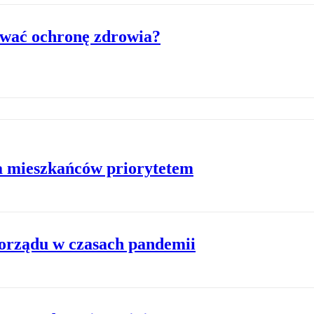
ować ochronę zdrowia?
a mieszkańców priorytetem
morządu w czasach pandemii