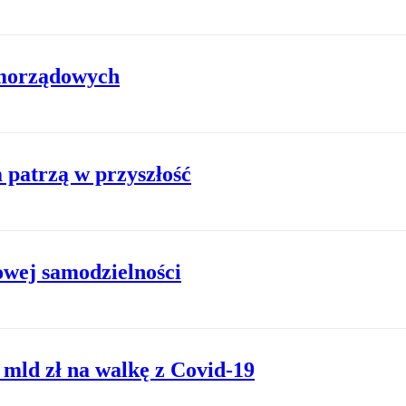
amorządowych
 patrzą w przyszłość
owej samodzielności
 mld zł na walkę z Covid-19