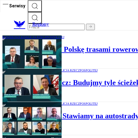
Serwisy
R
egiony
ROWEROWA KOALICJA RZECZPOSPOLITEJ
Debata: Jak opleść Polskę trasami rower
ROWEROWA KOALICJA RZECZPOSPOLITEJ
Geblewicz: Budujmy tyle ścież
ROWEROWA KOALICJA RZECZPOSPOLITEJ
Debata: Stawiamy na autostrad
E-FORUM