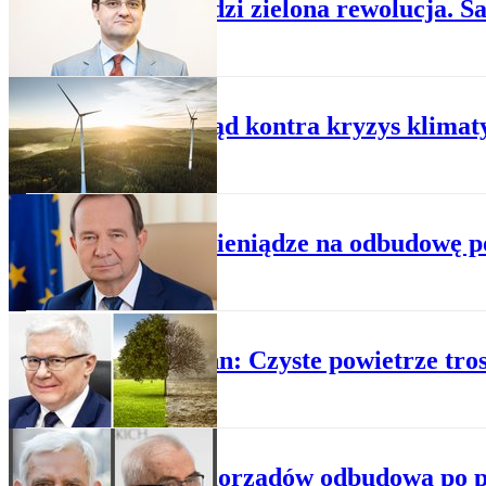
Nadchodzi zielona rewolucja. 
E-FORUM
Samorząd kontra kryzys klimat
E-FORUM
Ortyl: pieniądze na odbudowę
E-FORUM
Neumann: Czyste powietrze tros
E-FORUM
Bez samorządów odbudowa po pa