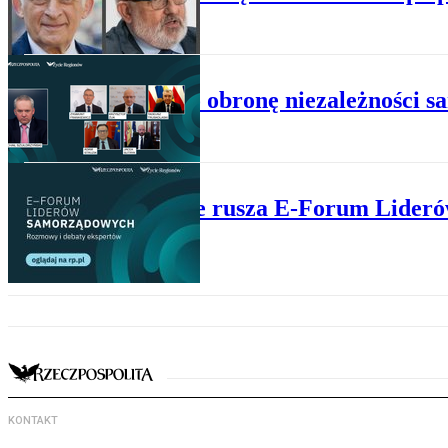
E-FORUM
Walka o obronę niezależności 
E-FORUM
Wkrótce rusza E-Forum Lider
KONTAKT