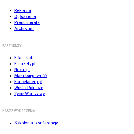
Reklama
Ogłoszenia
Prenumerata
Archiwum
PARTNERZY
E-kiosk.pl
E-gazety.pl
Nexto.pl
Mała księgowość
Kancelarierp.pl
Wieści Rolnicze
Życie Warszawy
NASZE WYDARZENIA
Szkolenia i konferencje