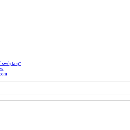
 swój kraj”
ów
źcom