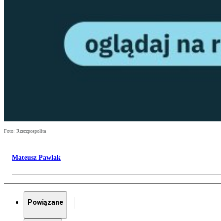
Foto: Rzeczpospolita
Mateusz Pawlak
Powiązane