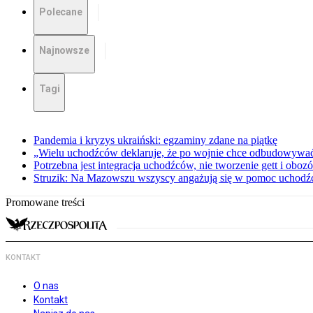
Polecane
Najnowsze
Tagi
Pandemia i kryzys ukraiński: egzaminy zdane na piątkę
„Wielu uchodźców deklaruje, że po wojnie chce odbudowywać
Potrzebna jest integracja uchodźców, nie tworzenie gett i oboz
Struzik: Na Mazowszu wszyscy angażują się w pomoc uchod
Promowane treści
KONTAKT
O nas
Kontakt