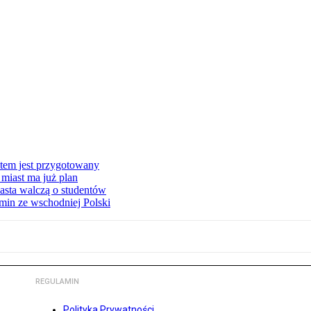
stem jest przygotowany
miast ma już plan
asta walczą o studentów
min ze wschodniej Polski
REGULAMIN
Polityka Prywatności