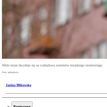
Wiele miast decyduje się na rozbudowę systemów miejskiego monitoringu
Foto: adobestock
Janina Blikowska
Powiązane