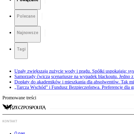
Polecane
Najnowsze
Tagi
Upały zwiększają zużycie wody i prądu. Spółki uspokajają: sy
Samorządy ćwiczą scenariusze na wypadek blackoutu. Jedno z 
Dopłaty do akademików i mieszkania dla absolwentów. Tak mi
„Tarcza Wschód” i Fundusz Bezpieczeństwa. Preferencje dla g
Promowane treści
KONTAKT
O nas