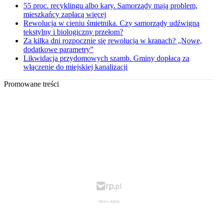
55 proc. recyklingu albo kary. Samorządy mają problem,
mieszkańcy zapłacą więcej
Rewolucja w cieniu śmietnika. Czy samorządy udźwigną
tekstylny i biologiczny przełom?
Za kilka dni rozpocznie się rewolucja w kranach? „Nowe,
dodatkowe parametry”
Likwidacja przydomowych szamb. Gminy dopłacą za
włączenie do miejskiej kanalizacji
Promowane treści