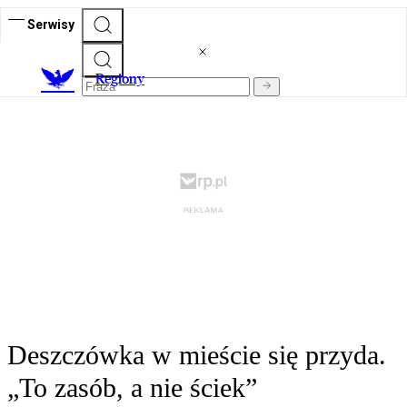
Serwisy
R
egiony
Deszczówka w mieście się przyda.
„To zasób, a nie ściek”