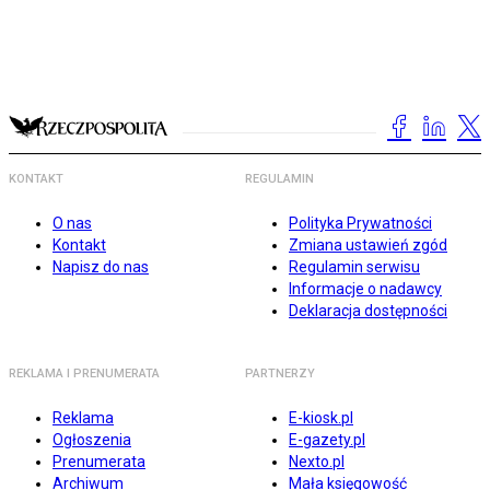
KONTAKT
REGULAMIN
O nas
Polityka Prywatności
Kontakt
Zmiana ustawień zgód
Napisz do nas
Regulamin serwisu
Informacje o nadawcy
Deklaracja dostępności
REKLAMA I PRENUMERATA
PARTNERZY
Reklama
E-kiosk.pl
Ogłoszenia
E-gazety.pl
Prenumerata
Nexto.pl
Archiwum
Mała księgowość