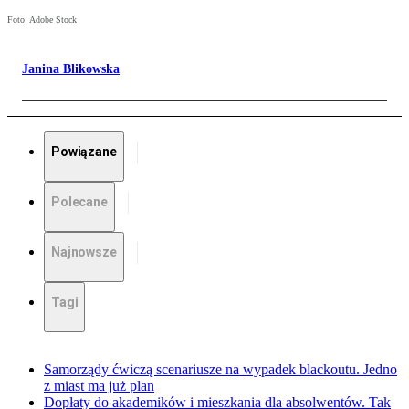
Foto: Adobe Stock
Janina Blikowska
Powiązane
Polecane
Najnowsze
Tagi
Samorządy ćwiczą scenariusze na wypadek blackoutu. Jedno
z miast ma już plan
Dopłaty do akademików i mieszkania dla absolwentów. Tak