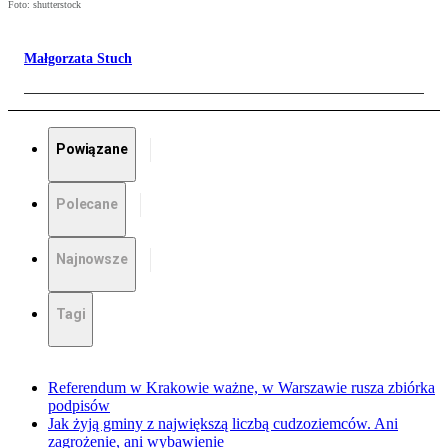
Foto: shutterstock
Małgorzata Stuch
Powiązane
Polecane
Najnowsze
Tagi
Referendum w Krakowie ważne, w Warszawie rusza zbiórka
podpisów
Jak żyją gminy z największą liczbą cudzoziemców. Ani
zagrożenie, ani wybawienie