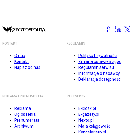
KONTAKT
REGULAMIN
O nas
Polityka Prywatności
Kontakt
Zmiana ustawień zgód
Napisz do nas
Regulamin serwisu
Informacje o nadawcy
Deklaracja dostępności
REKLAMA I PRENUMERATA
PARTNERZY
Reklama
E-kiosk.pl
Ogłoszenia
E-gazety.pl
Prenumerata
Nexto.pl
Archiwum
Mała księgowość
Kancelarierp.pl