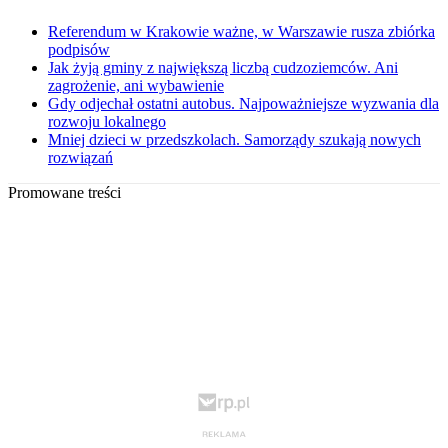
Referendum w Krakowie ważne, w Warszawie rusza zbiórka
podpisów
Jak żyją gminy z największą liczbą cudzoziemców. Ani
zagrożenie, ani wybawienie
Gdy odjechał ostatni autobus. Najpoważniejsze wyzwania dla
rozwoju lokalnego
Mniej dzieci w przedszkolach. Samorządy szukają nowych
rozwiązań
Promowane treści