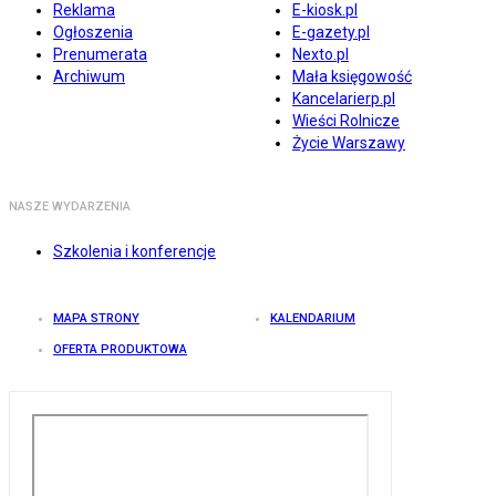
Reklama
E-kiosk.pl
Ogłoszenia
E-gazety.pl
Prenumerata
Nexto.pl
Archiwum
Mała księgowość
Kancelarierp.pl
Wieści Rolnicze
Życie Warszawy
NASZE WYDARZENIA
Szkolenia i konferencje
MAPA STRONY
KALENDARIUM
OFERTA PRODUKTOWA