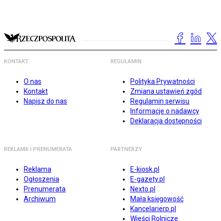
KONTAKT
REGULAMIN
O nas
Polityka Prywatności
Kontakt
Zmiana ustawień zgód
Napisz do nas
Regulamin serwisu
Informacje o nadawcy
Deklaracja dostępności
REKLAMA I PRENUMERATA
PARTNERZY
Reklama
E-kiosk.pl
Ogłoszenia
E-gazety.pl
Prenumerata
Nexto.pl
Archiwum
Mała księgowość
Kancelarierp.pl
Wieści Rolnicze