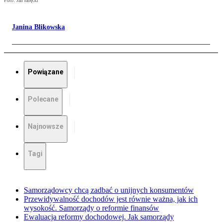
Foto: Jan łabęcki
Janina Blikowska
Powiązane
Polecane
Najnowsze
Tagi
Samorządowcy chcą zadbać o unijnych konsumentów
Przewidywalność dochodów jest równie ważna, jak ich
wysokość. Samorządy o reformie finansów
Ewaluacja reformy dochodowej. Jak samorządy