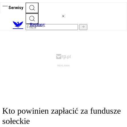
Serwisy
R
egiony
Kto powinien zapłacić za fundusze
sołeckie