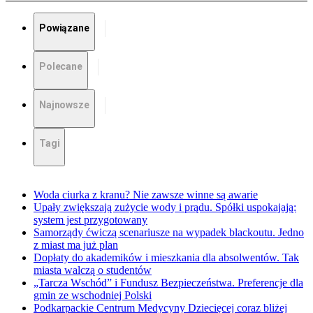
Powiązane
Polecane
Najnowsze
Tagi
Woda ciurka z kranu? Nie zawsze winne są awarie
Upały zwiększają zużycie wody i prądu. Spółki uspokajają:
system jest przygotowany
Samorządy ćwiczą scenariusze na wypadek blackoutu. Jedno
z miast ma już plan
Dopłaty do akademików i mieszkania dla absolwentów. Tak
miasta walczą o studentów
„Tarcza Wschód” i Fundusz Bezpieczeństwa. Preferencje dla
gmin ze wschodniej Polski
Podkarpackie Centrum Medycyny Dziecięcej coraz bliżej