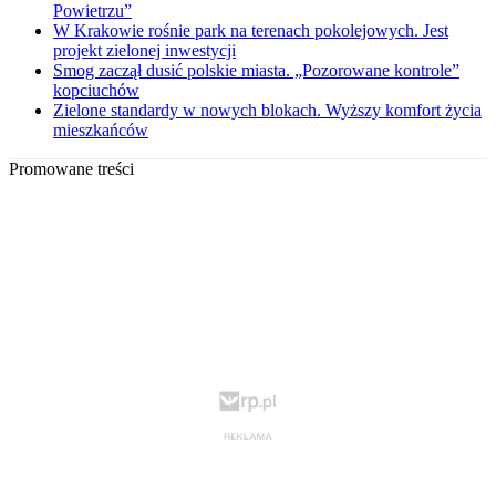
Powietrzu”
W Krakowie rośnie park na terenach pokolejowych. Jest
projekt zielonej inwestycji
Smog zaczął dusić polskie miasta. „Pozorowane kontrole”
kopciuchów
Zielone standardy w nowych blokach. Wyższy komfort życia
mieszkańców
Promowane treści