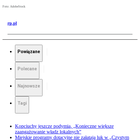
Foto: AdobeStock
rp.pl
Powiązane
Polecane
Najnowsze
Tagi
Kopciuchy jeszcze podymią. „Konieczne większe
zaangażowanie władz lokalnych”
Miejskie programy dotacyjne nie załatają luk w „Czystym