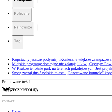
Polecane
Najnowsze
Tagi
Kopciuchy jeszcze podymią. „Konieczne większe zaangażowan
Miejskie programy dotacyjne nie załatają luk w „Czystym Powi
W Krakowie rośnie park na terenach pokolejowych. Jest projekt
Smog zaczął dusić polskie miasta. „Pozorowane kontrole” ko
Promowane treści
KONTAKT
O nas