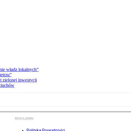
ie władz lokalnych”
etrzu”
 zielonej inwestycji
pciuchów
REGULAMIN
Polityka Prywatności