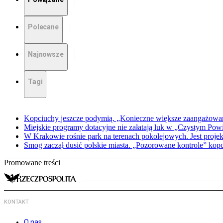
Polecane
Najnowsze
Tagi
Kopciuchy jeszcze podymią. „Konieczne większe zaangażowan
Miejskie programy dotacyjne nie załatają luk w „Czystym Powi
W Krakowie rośnie park na terenach pokolejowych. Jest projekt
Smog zaczął dusić polskie miasta. „Pozorowane kontrole” ko
Promowane treści
KONTAKT
O nas