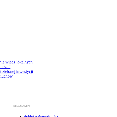
ie władz lokalnych”
etrzu”
 zielonej inwestycji
pciuchów
REGULAMIN
Polityka Prywatności