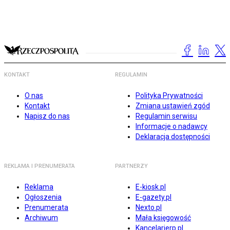
KONTAKT
REGULAMIN
O nas
Polityka Prywatności
Kontakt
Zmiana ustawień zgód
Napisz do nas
Regulamin serwisu
Informacje o nadawcy
Deklaracja dostępności
REKLAMA I PRENUMERATA
PARTNERZY
Reklama
E-kiosk.pl
Ogłoszenia
E-gazety.pl
Prenumerata
Nexto.pl
Archiwum
Mała księgowość
Kancelarierp.pl