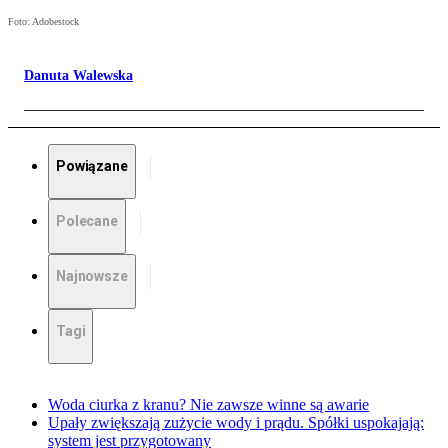
Foto: Adobestock
Danuta Walewska
Powiązane
Polecane
Najnowsze
Tagi
Woda ciurka z kranu? Nie zawsze winne są awarie
Upały zwiększają zużycie wody i prądu. Spółki uspokajają:
system jest przygotowany