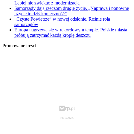
Lepiej nie zwlekać z modernizacją
Samorządy dają rzeczom drugie życie. „Naprawa i ponowne
użycie to dziś konieczność”
„Czyste Powietrze” w nowej odsłonie. Rośnie rola
samorządów
Europa nagrzewa się w rekordowym tempie. Polskie miasta
próbują zatrzymać każdą kroplę deszczu
Promowane treści