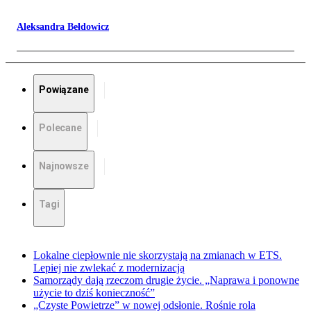
Aleksandra Bełdowicz
Powiązane
Polecane
Najnowsze
Tagi
Lokalne ciepłownie nie skorzystają na zmianach w ETS.
Lepiej nie zwlekać z modernizacją
Samorządy dają rzeczom drugie życie. „Naprawa i ponowne
użycie to dziś konieczność”
„Czyste Powietrze” w nowej odsłonie. Rośnie rola