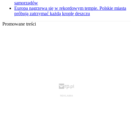
samorządów
Europa nagrzewa się w rekordowym tempie. Polskie miasta
próbują zatrzymać każdą kroplę deszczu
Promowane treści