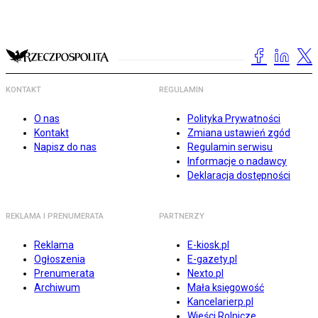
KONTAKT
REGULAMIN
O nas
Polityka Prywatności
Kontakt
Zmiana ustawień zgód
Napisz do nas
Regulamin serwisu
Informacje o nadawcy
Deklaracja dostępności
REKLAMA I PRENUMERATA
PARTNERZY
Reklama
E-kiosk.pl
Ogłoszenia
E-gazety.pl
Prenumerata
Nexto.pl
Archiwum
Mała księgowość
Kancelarierp.pl
Wieści Rolnicze