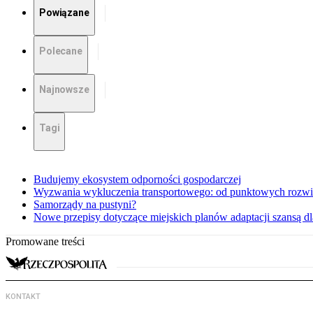
Powiązane
Polecane
Najnowsze
Tagi
Budujemy ekosystem odporności gospodarczej
Wyzwania wykluczenia transportowego: od punktowych rozwi
Samorządy na pustyni?
Nowe przepisy dotyczące miejskich planów adaptacji szansą 
Promowane treści
KONTAKT