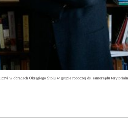
iczył w obradach Okrągłego Stołu w grupie roboczej ds. samorządu terytorialne