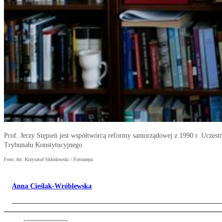
Prof. Jerzy Stępień jest współtwórcą reformy samorządowej z 1990 r. Uczestn
Trybunału Konstytucyjnego
Foto: fot. Krzysztof Skłodowski / Fotorzepa
Anna Cieślak-Wróblewska