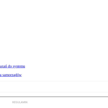
ązań do systemu
dla samorządów
REGULAMIN