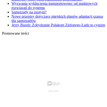
Wyzwania wykluczenia transportowego: od punktowych
rozwiązań do systemu
Samorządy na pustyni?
Nowe przepisy dotyczące miejskich planów adaptacji szansą
dla samorządów
Jerzy Buzek: Zohydzanie Polakom Zielonego Ładu to cynizm
Promowane treści