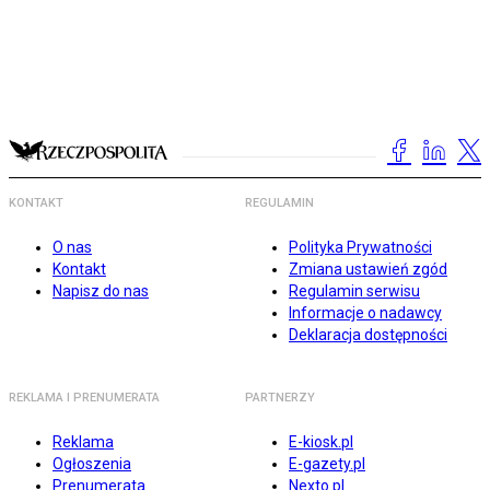
KONTAKT
REGULAMIN
O nas
Polityka Prywatności
Kontakt
Zmiana ustawień zgód
Napisz do nas
Regulamin serwisu
Informacje o nadawcy
Deklaracja dostępności
REKLAMA I PRENUMERATA
PARTNERZY
Reklama
E-kiosk.pl
Ogłoszenia
E-gazety.pl
Prenumerata
Nexto.pl