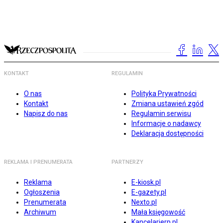
KONTAKT
REGULAMIN
O nas
Polityka Prywatności
Kontakt
Zmiana ustawień zgód
Napisz do nas
Regulamin serwisu
Informacje o nadawcy
Deklaracja dostępności
REKLAMA I PRENUMERATA
PARTNERZY
Reklama
E-kiosk.pl
Ogłoszenia
E-gazety.pl
Prenumerata
Nexto.pl
Archiwum
Mała księgowość
Kancelarierp.pl