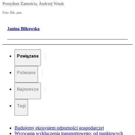
Prezydent Zamościa, Andrzej Wnuk
Foto: Mat. pras.
Janina Blikowska
Powiązane
Polecane
Najnowsze
Tagi
Budujemy ekosystem odporności gospodarczej
Wyzwania wykluczenia transportowego: od punktowych