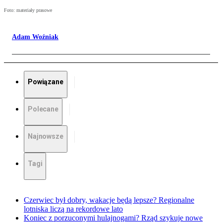
Foto: materiały prasowe
Adam Woźniak
Powiązane
Polecane
Najnowsze
Tagi
Czerwiec był dobry, wakacje będą lepsze? Regionalne
lotniska liczą na rekordowe lato
Koniec z porzuconymi hulajnogami? Rząd szykuje nowe