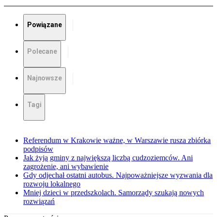
Powiązane
Polecane
Najnowsze
Tagi
Referendum w Krakowie ważne, w Warszawie rusza zbiórka
podpisów
Jak żyją gminy z największą liczbą cudzoziemców. Ani
zagrożenie, ani wybawienie
Gdy odjechał ostatni autobus. Najpoważniejsze wyzwania dla
rozwoju lokalnego
Mniej dzieci w przedszkolach. Samorządy szukają nowych
rozwiązań