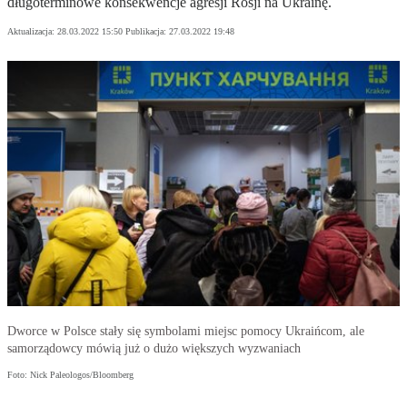
długoterminowe konsekwencje agresji Rosji na Ukrainę.
Aktualizacja:
28.03.2022 15:50
Publikacja:
27.03.2022 19:48
Dworce w Polsce stały się symbolami miejsc pomocy Ukraińcom, ale
samorządowcy mówią już o dużo większych wyzwaniach
Foto: Nick Paleologos/Bloomberg