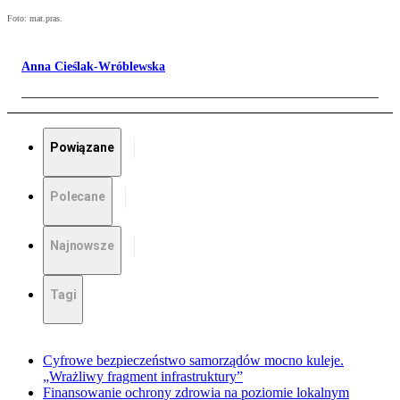
Foto: mat.pras.
Anna Cieślak-Wróblewska
Powiązane
Polecane
Najnowsze
Tagi
Cyfrowe bezpieczeństwo samorządów mocno kuleje.
„Wrażliwy fragment infrastruktury”
Finansowanie ochrony zdrowia na poziomie lokalnym