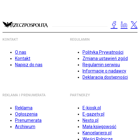
KONTAKT
REGULAMIN
O nas
Polityka Prywatności
Kontakt
Zmiana ustawień zgód
Napisz do nas
Regulamin serwisu
Informacje o nadawcy
Deklaracja dostępności
REKLAMA I PRENUMERATA
PARTNERZY
Reklama
E-kiosk.pl
Ogłoszenia
E-gazety.pl
Prenumerata
Nexto.pl
Archiwum
Mała księgowość
Kancelarierp.pl
Wieści Rolnicze