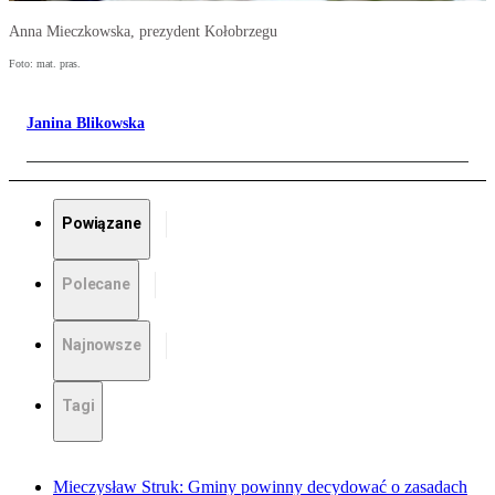
Anna Mieczkowska, prezydent Kołobrzegu
Foto: mat. pras.
Janina Blikowska
Powiązane
Polecane
Najnowsze
Tagi
Mieczysław Struk: Gminy powinny decydować o zasadach