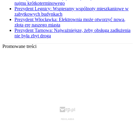
najmu krótkoterminowego
Prezydent Legnicy: Wspieramy wspólnoty mieszkaniowe w
zabytkowych budynkach
Prezydent Włocławka: Elektrownia może otworzyć nową,
złotą erę naszego miasta
Prezydent Tarnowa: Najważniejsze, żeby obsługa zadłużenia
nie była zbyt droga
Promowane treści