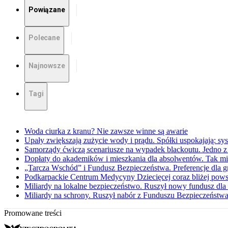
Powiązane
Polecane
Najnowsze
Tagi
Woda ciurka z kranu? Nie zawsze winne są awarie
Upały zwiększają zużycie wody i prądu. Spółki uspokajają: sy
Samorządy ćwiczą scenariusze na wypadek blackoutu. Jedno z 
Dopłaty do akademików i mieszkania dla absolwentów. Tak mi
„Tarcza Wschód” i Fundusz Bezpieczeństwa. Preferencje dla g
Podkarpackie Centrum Medycyny Dziecięcej coraz bliżej pows
Miliardy na lokalne bezpieczeństwo. Ruszył nowy fundusz dl
Miliardy na schrony. Ruszył nabór z Funduszu Bezpieczeństwa
Promowane treści