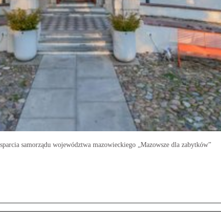
 wsparcia samorządu województwa mazowieckiego „Mazowsze dla zabytków”