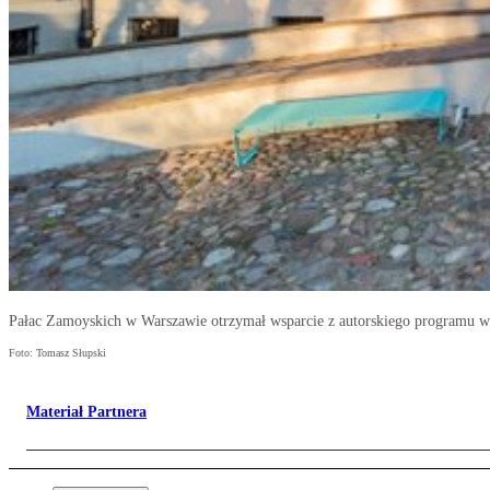
Pałac Zamoyskich w Warszawie otrzymał wsparcie z autorskiego programu
Foto: Tomasz Słupski
Materiał Partnera