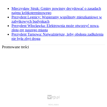
Mieczysław Struk: Gminy powinny decydować o zasadach
najmu krótkoterminowego
Prezydent Legnicy: Wspieramy wspólnoty mieszkaniowe w
zabytkowych budynkach
Prezydent Włocławka: Elektrownia może otworzyć nową,
złotą erę naszego miasta
Prezydent Tarnowa: Najważniejsze, żeby obsługa zadłużenia
nie była zbyt droga
Promowane treści