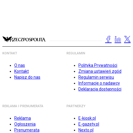
KONTAKT
REGULAMIN
O nas
Polityka Prywatności
Kontakt
Zmiana ustawień zgód
Napisz do nas
Regulamin serwisu
Informacje o nadawcy
Deklaracja dostępności
REKLAMA I PRENUMERATA
PARTNERZY
Reklama
E-kiosk.pl
Ogłoszenia
E-gazety.pl
Prenumerata
Nexto.pl