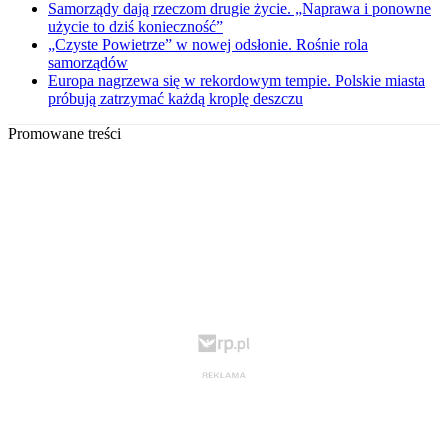
Samorządy dają rzeczom drugie życie. „Naprawa i ponowne
użycie to dziś konieczność”
„Czyste Powietrze” w nowej odsłonie. Rośnie rola
samorządów
Europa nagrzewa się w rekordowym tempie. Polskie miasta
próbują zatrzymać każdą kroplę deszczu
Promowane treści