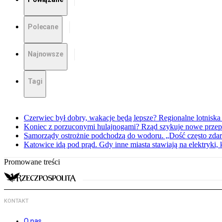
Polecane
Najnowsze
Tagi
Czerwiec był dobry, wakacje będą lepsze? Regionalne lotniska 
Koniec z porzuconymi hulajnogami? Rząd szykuje nowe przep
Samorządy ostrożnie podchodzą do wodoru. „Dość często zdarz
Katowice idą pod prąd. Gdy inne miasta stawiają na elektryki,
Promowane treści
KONTAKT
O nas