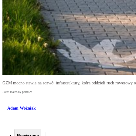
GZM mocno stawia na rozwój infrastruktury, która oddzieli ruch rowerowy 
Foto: materiały prasowe
Adam Wożniak
Powiązane