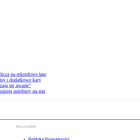
liczą na rekordowe lato
isy i dodatkowe kary
ają się awarie”
 kupują autobusy na gaz
REGULAMIN
Polityka Prywatności