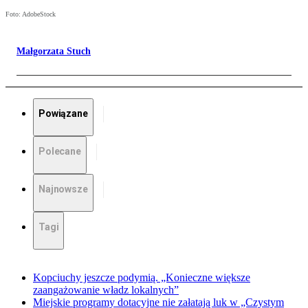
Foto: AdobeStock
Małgorzata Stuch
Powiązane
Polecane
Najnowsze
Tagi
Kopciuchy jeszcze podymią. „Konieczne większe
zaangażowanie władz lokalnych”
Miejskie programy dotacyjne nie załatają luk w „Czystym