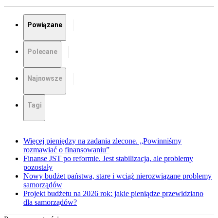
Powiązane
Polecane
Najnowsze
Tagi
Więcej pieniędzy na zadania zlecone. „Powinniśmy
rozmawiać o finansowaniu”
Finanse JST po reformie. Jest stabilizacja, ale problemy
pozostały
Nowy budżet państwa, stare i wciąż nierozwiązane problemy
samorządów
Projekt budżetu na 2026 rok: jakie pieniądze przewidziano
dla samorządów?