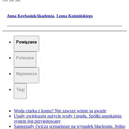
Foto: mat. pras.
Anna KovbasiukAkademia
,
Leona Koźmińskiego
Powiązane
Polecane
Najnowsze
Tagi
Woda ciurka z kranu? Nie zawsze winne są awarie
Upały zwiększają zużycie wody i prądu. Spółki uspokajają:
system jest przygotowany
Samorządy ćwiczą scenariusze na wypadek blackoutu. Jedno