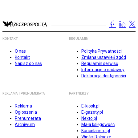
KONTAKT
REGULAMIN
O nas
Polityka Prywatności
Kontakt
Zmiana ustawień zgód
Napisz do nas
Regulamin serwisu
Informacje o nadawcy
Deklaracja dostępności
REKLAMA I PRENUMERATA
PARTNERZY
Reklama
E-kiosk.pl
Ogłoszenia
E-gazety.pl
Prenumerata
Nexto.pl
Archiwum
Mała księgowość
Kancelarierp.pl
Wieści Rolnicze