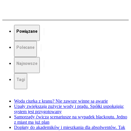
Powiązane
Polecane
Najnowsze
Tagi
Woda ciurka z kranu? Nie zawsze winne są awarie
Upały zwiększają zużycie wody i prądu. Spółki uspokajają:
system jest przygotowany
Samorządy ćwiczą scenariusze na wypadek blackoutu. Jedno
z miast ma już plan
Dopłaty do akademików i mieszkania dla absolwentów. Tak