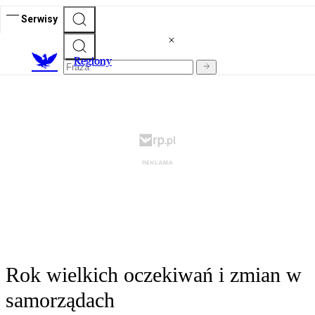
Serwisy
R
egiony
Rok wielkich oczekiwań i zmian w
samorządach