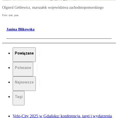
Olgierd Geblewicz, marszałek województwa zachodniopomorskiego
Foto: mat. pras.
Janina Blikowska
Powiązane
Polecane
Najnowsze
Tagi
Velo-City 2025 w Gdańsku: konferencja, targi i wydarzenia