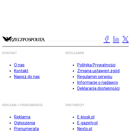
KONTAKT
REGULAMIN
O nas
Polityka Prywatności
Kontakt
Zmiana ustawień zgód
Napisz do nas
Regulamin serwisu
Informacje o nadawcy
Deklaracja dostępności
REKLAMA I PRENUMERATA
PARTNERZY
Reklama
E-kiosk.pl
Ogłoszenia
E-gazety.pl
Prenumerata
Nexto.pl