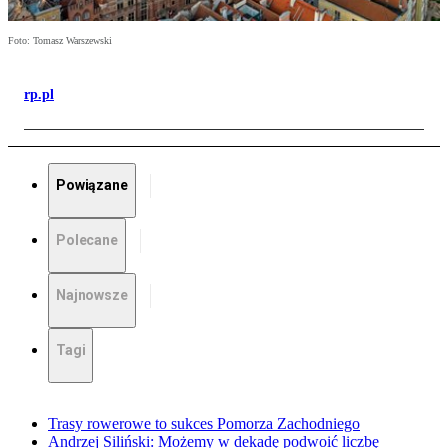
Foto: Tomasz Warszewski
rp.pl
Powiązane
Polecane
Najnowsze
Tagi
Trasy rowerowe to sukces Pomorza Zachodniego
Andrzej Siliński: Możemy w dekadę podwoić liczbę