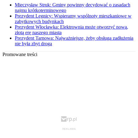
Mieczysław Struk: Gminy powinny decydować o zasadach
najmu krótkoterminowego
Prezydent Legnicy: Wspieramy wspólnoty mieszkaniowe w
zabytkowych budynkach
Prezydent Włocławka: Elektrownia może otworzyć nową,
złotą erę naszego miasta
Prezydent Tarnowa: Najważniejsze, żeby obsługa zadłużenia
nie była zbyt droga
Promowane treści