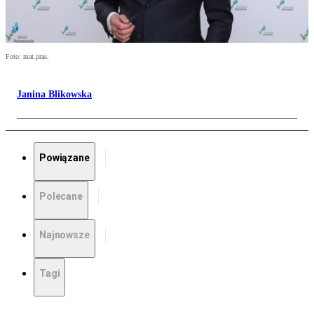
Foto: mat.pras.
Janina Blikowska
Powiązane
Polecane
Najnowsze
Tagi