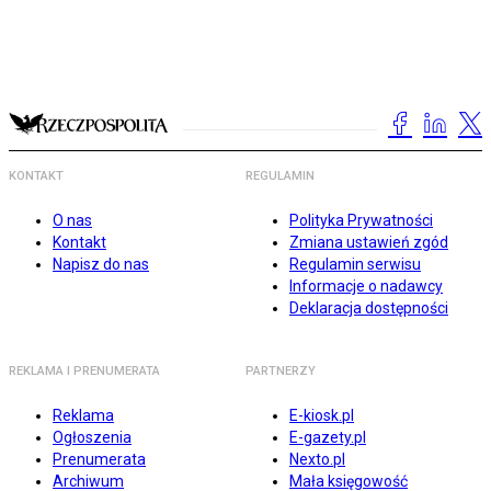
KONTAKT
REGULAMIN
O nas
Polityka Prywatności
Kontakt
Zmiana ustawień zgód
Napisz do nas
Regulamin serwisu
Informacje o nadawcy
Deklaracja dostępności
REKLAMA I PRENUMERATA
PARTNERZY
Reklama
E-kiosk.pl
Ogłoszenia
E-gazety.pl
Prenumerata
Nexto.pl
Archiwum
Mała księgowość