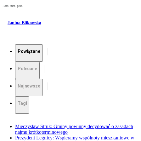
Foto: mat. pras.
Janina Blikowska
Powiązane
Polecane
Najnowsze
Tagi
Mieczysław Struk: Gminy powinny decydować o zasadach
najmu krótkoterminowego
Prezydent Legnicy: Wspieramy wspólnoty mieszkaniowe w