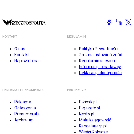
KONTAKT
REGULAMIN
O nas
Polityka Prywatności
Kontakt
Zmiana ustawień zgód
Napisz do nas
Regulamin serwisu
Informacje o nadawcy
Deklaracja dostępności
REKLAMA I PRENUMERATA
PARTNERZY
Reklama
E-kiosk.pl
Ogłoszenia
E-gazety.pl
Prenumerata
Nexto.pl
Archiwum
Mała księgowość
Kancelarierp.pl
Wieści Rolnicze