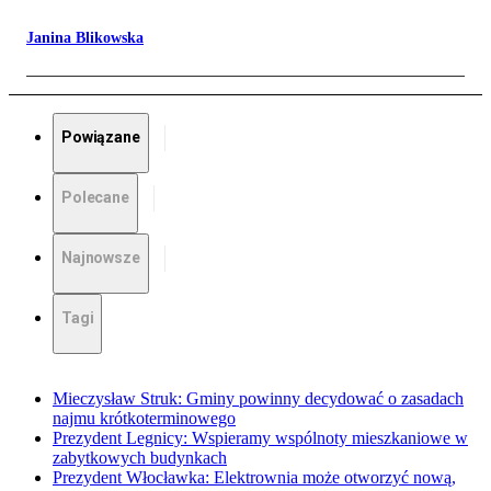
Janina Blikowska
Powiązane
Polecane
Najnowsze
Tagi
Mieczysław Struk: Gminy powinny decydować o zasadach
najmu krótkoterminowego
Prezydent Legnicy: Wspieramy wspólnoty mieszkaniowe w
zabytkowych budynkach
Prezydent Włocławka: Elektrownia może otworzyć nową,