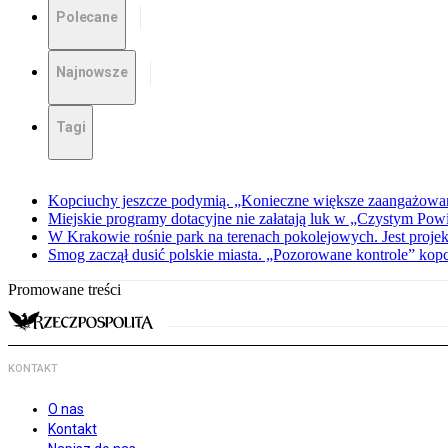
Polecane
Najnowsze
Tagi
Kopciuchy jeszcze podymią. „Konieczne większe zaangażowan
Miejskie programy dotacyjne nie załatają luk w „Czystym Powi
W Krakowie rośnie park na terenach pokolejowych. Jest projekt
Smog zaczął dusić polskie miasta. „Pozorowane kontrole” ko
Promowane treści
KONTAKT
O nas
Kontakt