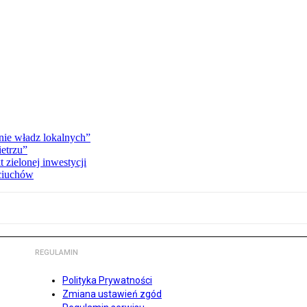
ie władz lokalnych”
etrzu”
 zielonej inwestycji
pciuchów
REGULAMIN
Polityka Prywatności
Zmiana ustawień zgód