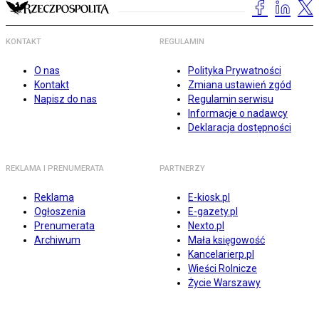
KONTAKT
REGULAMIN
O nas
Polityka Prywatności
Kontakt
Zmiana ustawień zgód
Napisz do nas
Regulamin serwisu
Informacje o nadawcy
Deklaracja dostępności
REKLAMA I PRENUMERATA
PARTNERZY
Reklama
E-kiosk.pl
Ogłoszenia
E-gazety.pl
Prenumerata
Nexto.pl
Archiwum
Mała księgowość
Kancelarierp.pl
Wieści Rolnicze
Życie Warszawy