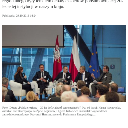
regionalnego były tematem debaty ekspertów podsumowującej 20-
lecie tej instytucji w naszym kraju.
Publikacja:
29.10.2019 14:24
Foto: Debata „Polskie regiony – 20 lat doświadczeń samorządności”. Nz. od lewej: Hanna Wawrowska,
autorka i szef Rzeczpospolita Życie Regionów, Olgierd Geblewicz, marszałek województwa
zachodniopomorskiego, Krzysztof Hetman, poseł do Parlamentu Europejskiego...