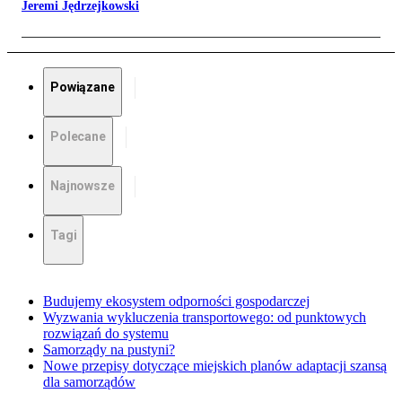
Jeremi Jędrzejkowski
Powiązane
Polecane
Najnowsze
Tagi
Budujemy ekosystem odporności gospodarczej
Wyzwania wykluczenia transportowego: od punktowych
rozwiązań do systemu
Samorządy na pustyni?
Nowe przepisy dotyczące miejskich planów adaptacji szansą
dla samorządów