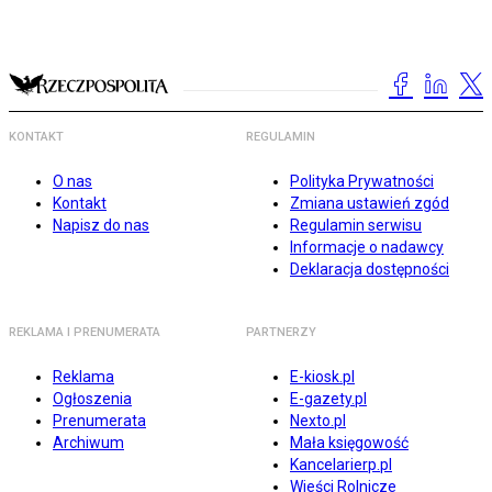
KONTAKT
REGULAMIN
O nas
Polityka Prywatności
Kontakt
Zmiana ustawień zgód
Napisz do nas
Regulamin serwisu
Informacje o nadawcy
Deklaracja dostępności
REKLAMA I PRENUMERATA
PARTNERZY
Reklama
E-kiosk.pl
Ogłoszenia
E-gazety.pl
Prenumerata
Nexto.pl
Archiwum
Mała księgowość
Kancelarierp.pl
Wieści Rolnicze