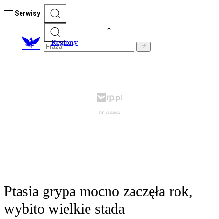
Serwisy
R
egiony
Ptasia grypa mocno zaczęła rok,
wybito wielkie stada