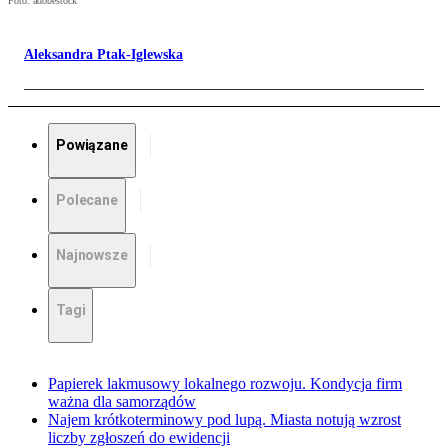
Foto: adobestock
Aleksandra Ptak-Iglewska
Powiązane
Polecane
Najnowsze
Tagi
Papierek lakmusowy lokalnego rozwoju. Kondycja firm
ważna dla samorządów
Najem krótkoterminowy pod lupą. Miasta notują wzrost
liczby zgłoszeń do ewidencji