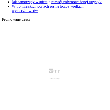
Jak samorządy wspierają rozwój zrównoważonej turystyki
W trójmiejskich portach rośnie liczba wielkich
wycieczkowców
Promowane treści