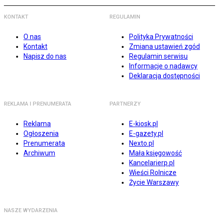
KONTAKT
REGULAMIN
O nas
Polityka Prywatności
Kontakt
Zmiana ustawień zgód
Napisz do nas
Regulamin serwisu
Informacje o nadawcy
Deklaracja dostępności
REKLAMA I PRENUMERATA
PARTNERZY
Reklama
E-kiosk.pl
Ogłoszenia
E-gazety.pl
Prenumerata
Nexto.pl
Archiwum
Mała księgowość
Kancelarierp.pl
Wieści Rolnicze
Życie Warszawy
NASZE WYDARZENIA