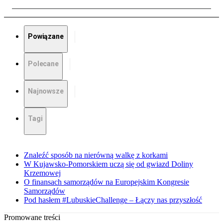
Powiązane
Polecane
Najnowsze
Tagi
Znaleźć sposób na nierówną walkę z korkami
W Kujawsko-Pomorskiem uczą się od gwiazd Doliny
Krzemowej
O finansach samorządów na Europejskim Kongresie
Samorządów
Pod hasłem #LubuskieChallenge – Łączy nas przyszłość
Promowane treści