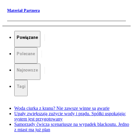
Materiał Partnera
Powiązane
Polecane
Najnowsze
Tagi
Woda ciurka z kranu? Nie zawsze winne są awarie
Upały zwiększają zużycie wody i prądu. Spółki uspokajają:
system jest przygotowany
Samorządy ćwiczą scenariusze na wypadek blackoutu. Jedno
z miast ma już plan