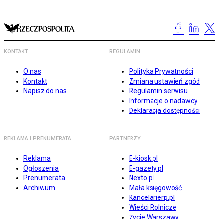
KONTAKT
REGULAMIN
O nas
Polityka Prywatności
Kontakt
Zmiana ustawień zgód
Napisz do nas
Regulamin serwisu
Informacje o nadawcy
Deklaracja dostępności
REKLAMA I PRENUMERATA
PARTNERZY
Reklama
E-kiosk.pl
Ogłoszenia
E-gazety.pl
Prenumerata
Nexto.pl
Archiwum
Mała księgowość
Kancelarierp.pl
Wieści Rolnicze
Życie Warszawy